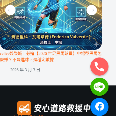
cclive娛樂城｜必追【2026 世足黑馬球員】中場型黑馬怎
ccli
麼賺？不是進球，是穩定數據
解析｜
2026 年 3 月 3 日
2
y
t
a
h
c
e
d
i