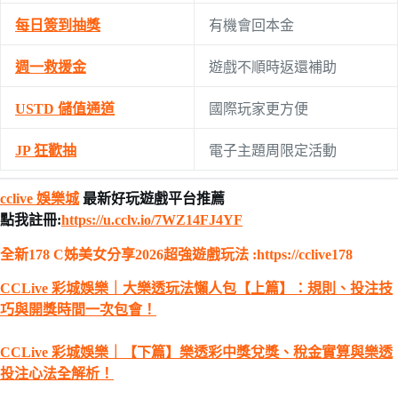
每日簽到抽獎
有機會回本金
週一救援金
遊戲不順時返還補助
USTD 儲值通道
國際玩家更方便
JP 狂歡抽
電子主題周限定活動
cclive 娛樂城
最新好玩遊戲平台推薦
點我註冊:
https://u.cclv.io/7WZ14FJ4YF
全新178 C姊美女分享2026超強遊戲玩法 :https://cclive178
CCLive 彩城娛樂｜大樂透玩法懶人包【上篇】：規則、投注技
巧與開獎時間一次包會！
CCLive 彩城娛樂｜【下篇】樂透彩中獎兌獎、稅金實算與樂透
投注心法全解析！