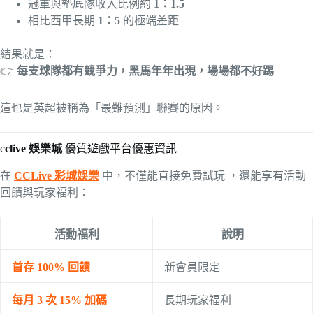
冠軍與墊底隊收入比例約
1：1.5
相比西甲長期
1：5
的極端差距
結果就是：
👉
每支球隊都有競爭力，黑馬年年出現，場場都不好踢
這也是英超被稱為「最難預測」聯賽的原因。
c
clive 娛樂城
優質遊戲平台優惠資訊
在
CCLive 彩城娛樂
中，不僅能直接免費試玩 ，還能享有活動
回饋與玩家福利：
活動
福利
說明
首存 100% 回饋
新會員限定
每月 3 次 15% 加碼
長期玩家福利