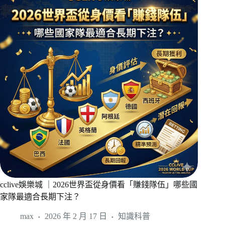
cclive娛樂城 ｜2026世界盃從身價看「賺錢隊伍」哪些國
家隊最適合長期下注？
max
2026 年 2 月 17 日
知識科普