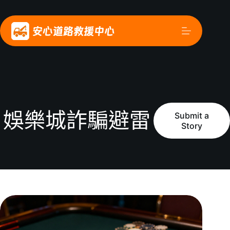
娛樂城詐騙避雷
Submit a
Story