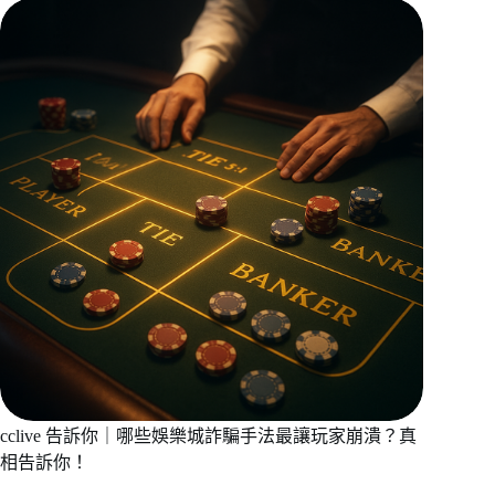
cclive 告訴你｜哪些娛樂城詐騙手法最讓玩家崩潰？真
相告訴你！