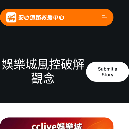
娛樂城風控破解
Submit a
Story
觀念