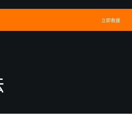
立即救援
法