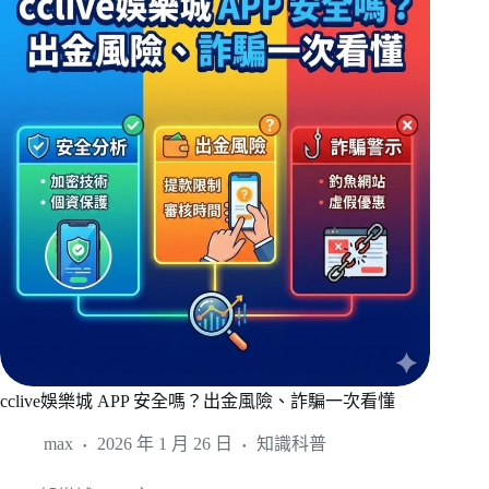
cclive娛樂城 APP 安全嗎？出金風險、詐騙一次看懂
max
2026 年 1 月 26 日
知識科普