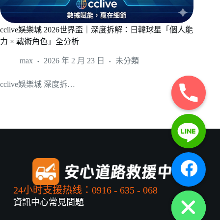
cclive娛樂城 2026世界盃｜深度拆解：日韓球星「個人能
力 × 戰術角色」全分析
max
2026 年 2 月 23 日
未分類
cclive娛樂城 深度拆…
y
t
a
h
c
e
d
i
H
24小时支援热线：0916 - 635 - 068
資訊中心
常見問題