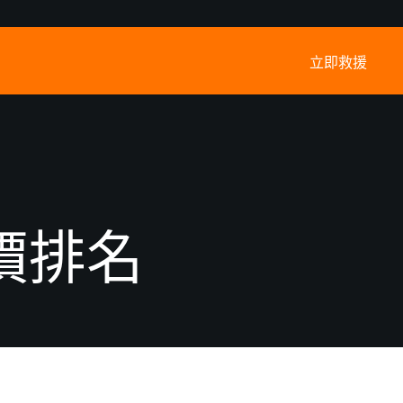
立即救援
身價排名