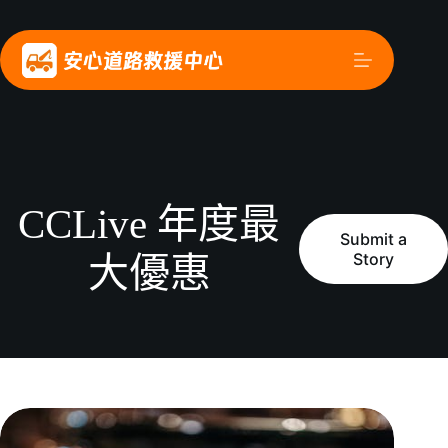
CCLive 年度最
Submit a
Story
大優惠